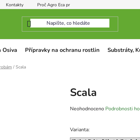
Kontakty
Proč Agro Eca protect
 Osiva
Přípravky na ochranu rostlin
Substráty, K
orobám
/
Scala
Scala
Průměrné
Neohodnoceno
Podrobnosti ho
hodnocení
produktu
Varianta:
je