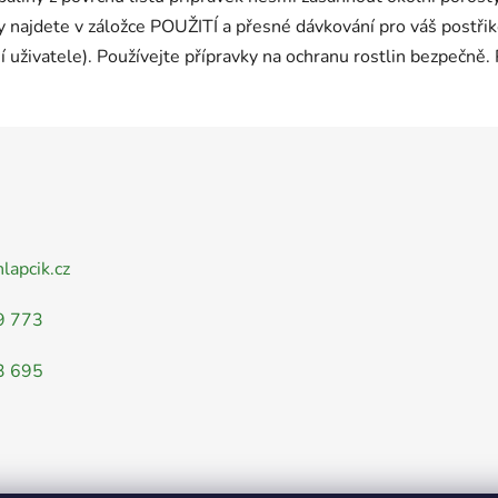
 najdete v záložce POUŽITÍ a přesné dávkování pro váš postřikov
í uživatele). Používejte přípravky na ochranu rostlin bezpečně.
nlapcik.cz
9 773
3 695