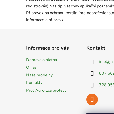
registrován) Nás tip: všechny aplikační poznámky
Přípravek na ochranu rostlin (pro neprofesionáln
informace o přípravku.
Z
á
Informace pro vás
Kontakt
p
a
Doprava a platba
info
@
ja
t
O nás
í
607 66
Naše prodejny
Kontakty
728 95
Proč Agro Eca protect