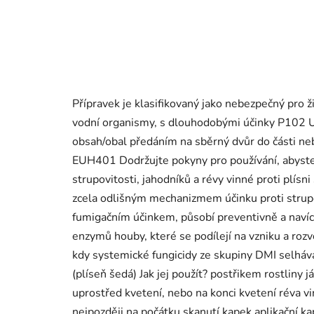
Přípravek je klasifikovaný jako nebezpečný pro 
vodní organismy, s dlouhodobými účinky P102 U
obsah/obal předáním na sběrný dvůr do části n
EUH401 Dodržujte pokyny pro používání, abyste se 
strupovitosti, jahodníků a révy vinné proti plísn
zcela odlišným mechanizmem účinku proti strupovi
fumigačním účinkem, působí preventivně a navíc,
enzymů houby, které se podílejí na vzniku a rozvoj
kdy systemické fungicidy ze skupiny DMI selhávají
(plíseň šedá) Jak jej použít? postřikem rostliny
uprostřed kvetení, nebo na konci kvetení réva v
nejpozději na počátku skanutí kapek aplikační ka