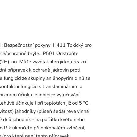
sti: Bezpečnostní pokyny: H411 Toxický pro
ice/ochranné brýle. P501 Odstraňte
H)-on. Může vyvolat alergickou reakci.
dní přípravek k ochraně jádrovin proti
je fungicid ze skupiny anilinopyrimidinů se
kontaktní fungicid s translaminárním a
anizmem účinku je inhibice vylučování
hlivě účinkuje i při teplotách již od 5 °C,
vitost) jahodníky (plíseň šedá) réva vinná
-10 dnů jahodník - na počátku květu nebo
ostřik ukončete při dokonalém zvlhčení,
 (pro které není tento přípravek