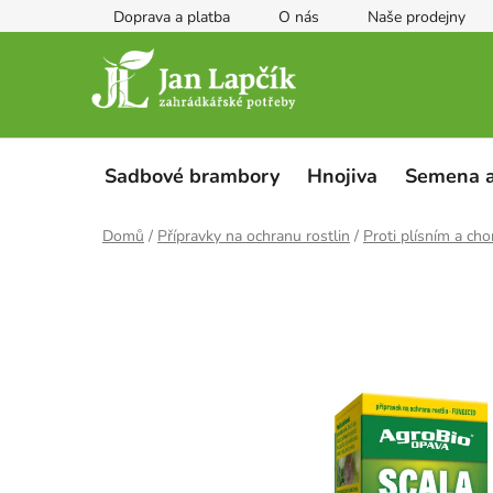
Přejít
Doprava a platba
O nás
Naše prodejny
na
obsah
Sadbové brambory
Hnojiva
Semena a
Domů
/
Přípravky na ochranu rostlin
/
Proti plísním a ch