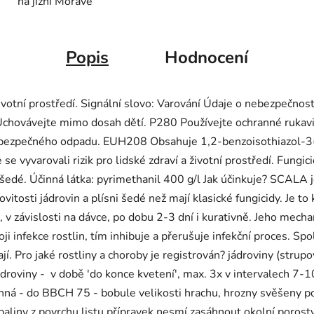
na jižní Moravě
Popis
Hodnocení
životní prostředí. Signální slovo: Varování Údaje o nebezpečno
chovávejte mimo dosah dětí. P280 Používejte ochranné rukav
ebezpečného odpadu. EUH208 Obsahuje 1,2-benzoisothiazol-3(2
vyvarovali rizik pro lidské zdraví a životní prostředí. Fungici
i šedé. Účinná látka: pyrimethanil 400 g/l Jak účinkuje? SCALA 
tosti jádrovin a plísni šedé než mají klasické fungicidy. Je to 
 v závislosti na dávce, po dobu 2-3 dní i kurativně. Jeho mech
i infekce rostlin, tím inhibuje a přerušuje infekční proces. Spole
. Pro jaké rostliny a choroby je registrován? jádroviny (strupo
 jádroviny - v době 'do konce kvetení', max. 3x v intervalech 7
inná - do BBCH 75 - bobule velikosti hrachu, hrozny svěšeny p
paliny z povrchu listu přípravek nesmí zasáhnout okolní porosty