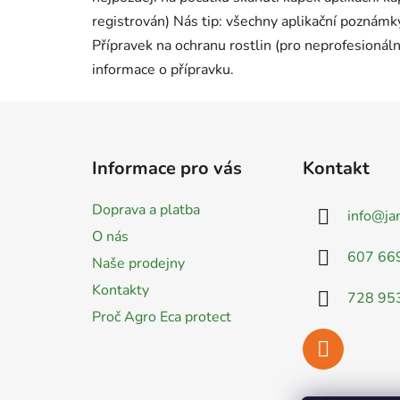
registrován) Nás tip: všechny aplikační poznámky
Přípravek na ochranu rostlin (pro neprofesionáln
informace o přípravku.
Z
á
Informace pro vás
Kontakt
p
a
Doprava a platba
info
@
ja
t
O nás
í
607 66
Naše prodejny
Kontakty
728 95
Proč Agro Eca protect