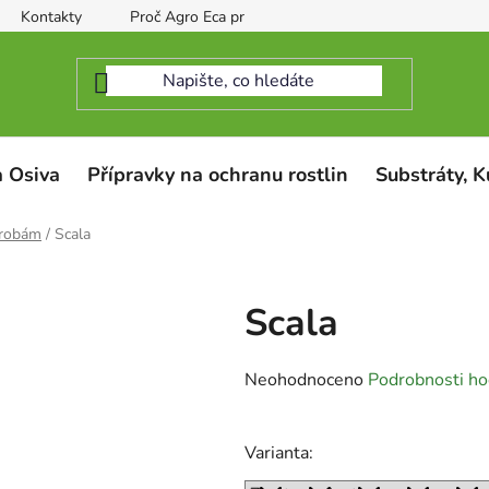
Kontakty
Proč Agro Eca protect
 Osiva
Přípravky na ochranu rostlin
Substráty, K
orobám
/
Scala
Scala
Průměrné
Neohodnoceno
Podrobnosti ho
hodnocení
produktu
Varianta:
je