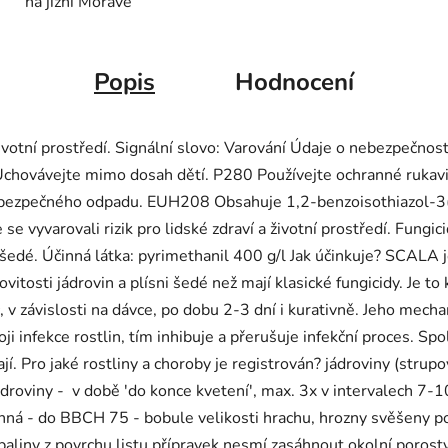
na jižní Moravě
Popis
Hodnocení
životní prostředí. Signální slovo: Varování Údaje o nebezpečno
chovávejte mimo dosah dětí. P280 Používejte ochranné rukav
ebezpečného odpadu. EUH208 Obsahuje 1,2-benzoisothiazol-3(2
vyvarovali rizik pro lidské zdraví a životní prostředí. Fungici
i šedé. Účinná látka: pyrimethanil 400 g/l Jak účinkuje? SCALA 
tosti jádrovin a plísni šedé než mají klasické fungicidy. Je to 
 v závislosti na dávce, po dobu 2-3 dní i kurativně. Jeho mech
i infekce rostlin, tím inhibuje a přerušuje infekční proces. Spole
. Pro jaké rostliny a choroby je registrován? jádroviny (strupo
 jádroviny - v době 'do konce kvetení', max. 3x v intervalech 7
inná - do BBCH 75 - bobule velikosti hrachu, hrozny svěšeny p
paliny z povrchu listu přípravek nesmí zasáhnout okolní porosty