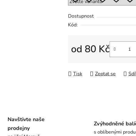
0,0
z
Dostupnost
5
Kód:
hvězdiček.
od
80 Kč
Měrná cena:
Tisk
Zeptat se
Sdí
Navštivte naše
Zvýhodněné balí
prodejny
s oblíbenými produ