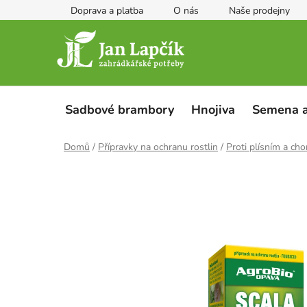
Přejít
Doprava a platba
O nás
Naše prodejny
na
obsah
Sadbové brambory
Hnojiva
Semena a
Domů
/
Přípravky na ochranu rostlin
/
Proti plísním a ch