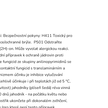
sti: Bezpečnostní pokyny: H411 Toxický pro
ice/ochranné brýle. P501 Odstraňte
H)-on. Může vyvolat alergickou reakci.
dní přípravek k ochraně jádrovin proti
je fungicid ze skupiny anilinopyrimidinů se
kontaktní fungicid s translaminárním a
anizmem účinku je inhibice vylučování
hlivě účinkuje i při teplotách již od 5 °C,
vitost) jahodníky (plíseň šedá) réva vinná
-10 dnů jahodník - na počátku květu nebo
ostřik ukončete při dokonalém zvlhčení,
 (pro které není tento přípravek