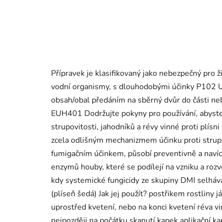
Přípravek je klasifikovaný jako nebezpečný pro 
vodní organismy, s dlouhodobými účinky P102 U
obsah/obal předáním na sběrný dvůr do části n
EUH401 Dodržujte pokyny pro používání, abyste se 
strupovitosti, jahodníků a révy vinné proti plísn
zcela odlišným mechanizmem účinku proti strupovi
fumigačním účinkem, působí preventivně a navíc,
enzymů houby, které se podílejí na vzniku a rozvoj
kdy systemické fungicidy ze skupiny DMI selhávají
(plíseň šedá) Jak jej použít? postřikem rostliny
uprostřed kvetení, nebo na konci kvetení réva v
nejpozději na počátku skanutí kapek aplikační ka