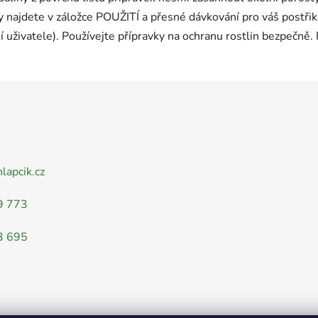
 najdete v záložce POUŽITÍ a přesné dávkování pro váš postřikov
í uživatele). Používejte přípravky na ochranu rostlin bezpečně.
nlapcik.cz
9 773
3 695