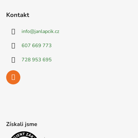
Kontakt
info
@
janlapcik.cz
607 669 773
728 953 695
Získali jsme