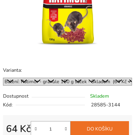
hvězdiček.
Varianta:
Dostupnost
Skladem
Kód:
28585-3144
64 Kč
DO KOŠÍKU