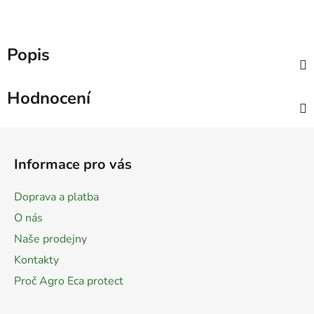
Popis
Hodnocení
Z
á
Informace pro vás
p
a
Doprava a platba
t
O nás
í
Naše prodejny
Kontakty
Proč Agro Eca protect