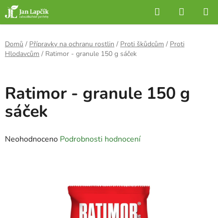
Přejít
Hledat
NÁKUP
na
KOŠÍK
obsah
Domů
/
Přípravky na ochranu rostlin
/
Proti škůdcům
/
Proti
Hlodavcům
/
Ratimor - granule 150 g sáček
Ratimor - granule 150 g
sáček
Průměrné
Neohodnoceno
Podrobnosti hodnocení
hodnocení
produktu
je
0,0
z
5