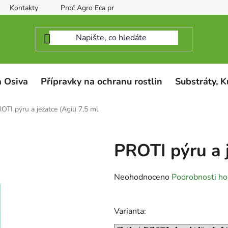
Kontakty
Proč Agro Eca protect
 Osiva
Přípravky na ochranu rostlin
Substráty, K
OTI pýru a ježatce (Agil) 7,5 ml
PROTI pýru a j
Průměrné
Neohodnoceno
Podrobnosti ho
hodnocení
produktu
Varianta:
je