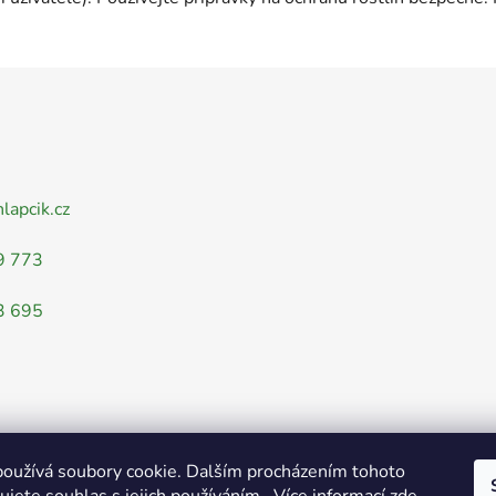
nlapcik.cz
9 773
3 695
oužívá soubory cookie. Dalším procházením tohoto