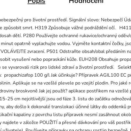
Popis
Hodnocení
a nebezpečný pro životní prostředí. Signální slovo: Nebezpečí 
ůže způsobit smrt. H319 Způsobuje vážné podráždění očí. H411
sah dětí. P280 Používejte ochranné rukavice/ochranný oděv/oc
t opatrně vyplachujte vodou. Vyjměte kontaktní čočky, jsou
YVOLÁVEJTE zvracení. P501 Odstraňte obsah/obal předáním na
bit vysušení nebo popraskání kůže. EUH208 Obsahuje propachi
 vyvarovali rizik pro lidské zdraví a životní prostředí. Selek
ka: propachizafop 100 g/l Jak účinkuje? Přípravek AGIL100 EC p
in. Aplikuje se na vzešlé plevele po vzejití plodin. Pro jaké r
ádroviny broskvoně Jak jej použít? aplikace postřikem na vzešlé 
 15-25 cm nejcitlivější jsou od fáze 3. listu do začátku odnožov
ýdny, aby došlo k dokonalé translokaci účinné látky do oddenků 
likační kapaliny z povrchu listu přípravek nesmí zasáhnout okol
 najdete v záložce POUŽITÍ a přesné dávkování pro váš postřikov
í uživatele). Používejte přípravky na ochranu rostlin bezpečně.