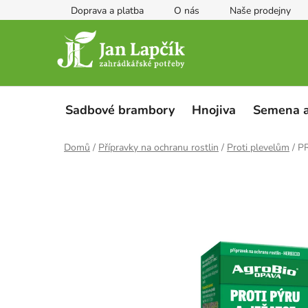
Přejít
Doprava a platba
O nás
Naše prodejny
na
obsah
Sadbové brambory
Hnojiva
Semena a
Domů
/
Přípravky na ochranu rostlin
/
Proti plevelům
/
PR