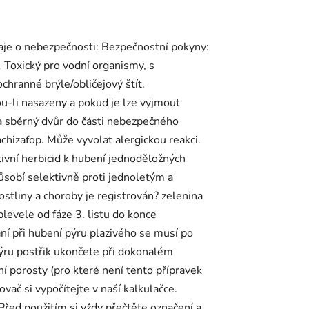
Údaje o nebezpečnosti: Bezpečnostní pokyny:
 Toxický pro vodní organismy, s
hranné brýle/obličejový štít.
-li nasazeny a pokud je lze vyjmout
 sběrný dvůr do části nebezpečného
zafop. Může vyvolat alergickou reakci.
tivní herbicid k hubení jednoděložných
ůsobí selektivně proti jednoletým a
ostliny a choroby je registrován? zelenina
plevele od fáze 3. listu do konce
ání při hubení pýru plazivého se musí po
pýru postřik ukončete při dokonalém
ní porosty (pro které není tento přípravek
ač si vypočítejte v naší kalkulačce.
 Před použitím si vždy přečtěte označení a