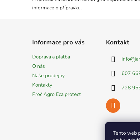
informace o přípravku.
Z
á
Informace pro vás
Kontakt
p
a
Doprava a platba
info
@
ja
t
O nás
í
607 66
Naše prodejny
Kontakty
728 95
Proč Agro Eca protect
Tento web p