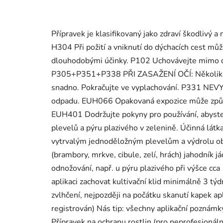
Přípravek je klasifikovaný jako zdraví škodlivý 
H304 Při požití a vniknutí do dýchacích cest m
dlouhodobými účinky. P102 Uchovávejte mimo do
P305+P351+P338 PŘI ZASAŽENÍ OČÍ: Několik minu
snadno. Pokračujte ve vyplachování. P331 NEV
odpadu. EUH066 Opakovaná expozice může způso
EUH401 Dodržujte pokyny pro používání, abyste se
plevelů a pýru plazivého v zelenině. Účinná lát
vytrvalým jednoděložným plevelům a výdrolu obiln
(brambory, mrkve, cibule, zelí, hrách) jahodník j
odnožování, např. u pýru plazivého při výšce cca
aplikaci zachovat kultivační klid minimálně 3 t
zvlhčení, nejpozději na počátku skanutí kapek ap
registrován) Nás tip: všechny aplikační poznámky
Přípravek na ochranu rostlin (pro neprofesionáln