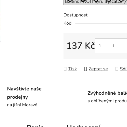
0,0
z
Dostupnost
5
Kód:
hvězdiček.
137 Kč
Měrná cena:
Tisk
Zeptat se
Sdí
Navštivte naše
Zvýhodněné balí
prodejny
s oblíbenými produ
na jižní Moravě