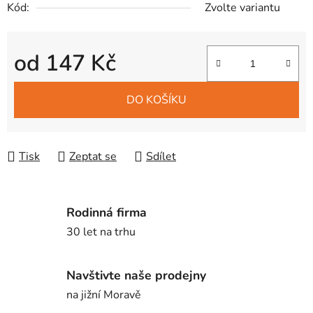
Kód:
Zvolte variantu
od
147 Kč
Měrná cena:
DO KOŠÍKU
Tisk
Zeptat se
Sdílet
Rodinná firma
30 let na trhu
Navštivte naše prodejny
na jižní Moravě