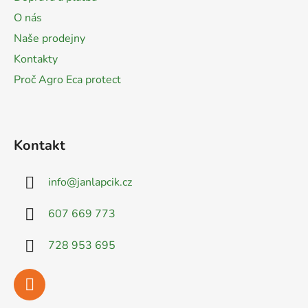
t
O nás
í
Naše prodejny
Kontakty
Proč Agro Eca protect
Kontakt
info
@
janlapcik.cz
607 669 773
728 953 695