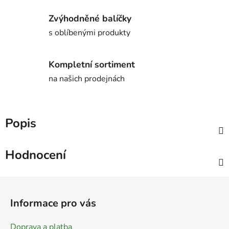
Zvýhodněné balíčky
s oblíbenými produkty
Kompletní sortiment
na našich prodejnách
Popis
Hodnocení
Z
á
Informace pro vás
p
a
Doprava a platba