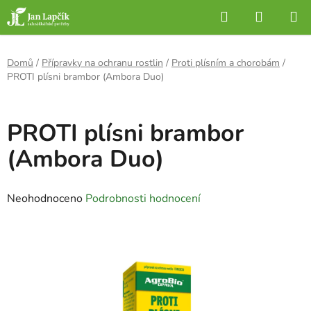
Přejít
Hledat
NÁKUP
na
KOŠÍK
obsah
Domů
/
Přípravky na ochranu rostlin
/
Proti plísním a chorobám
/
PROTI plísni brambor (Ambora Duo)
PROTI plísni brambor
(Ambora Duo)
Průměrné
Neohodnoceno
Podrobnosti hodnocení
hodnocení
produktu
je
0,0
z
5