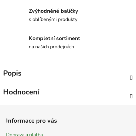
Zvýhodněné balíčky
s oblíbenými produkty
Kompletní sortiment
na našich prodejnách
Popis
Hodnocení
Z
á
Informace pro vás
p
a
Doprava a platba