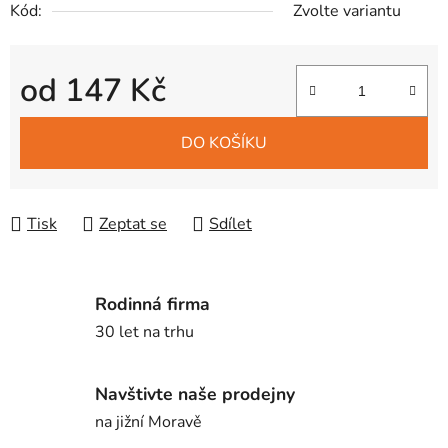
Kód:
Zvolte variantu
od
147 Kč
Měrná cena:
DO KOŠÍKU
Tisk
Zeptat se
Sdílet
Rodinná firma
30 let na trhu
Navštivte naše prodejny
na jižní Moravě