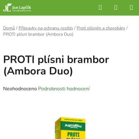
Přejít
Hledat
NÁKUP
na
KOŠÍK
obsah
Domů
/
Přípravky na ochranu rostlin
/
Proti plísním a chorobám
/
PROTI plísni brambor (Ambora Duo)
PROTI plísni brambor
(Ambora Duo)
Průměrné
Neohodnoceno
Podrobnosti hodnocení
hodnocení
produktu
je
0,0
z
5