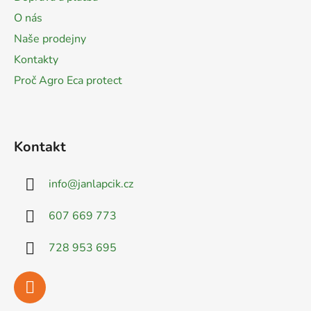
t
O nás
í
Naše prodejny
Kontakty
Proč Agro Eca protect
Kontakt
info
@
janlapcik.cz
607 669 773
728 953 695