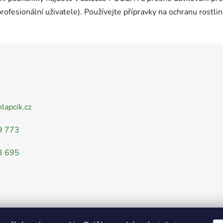
profesionální uživatele). Používejte přípravky na ochranu rostli
nlapcik.cz
9 773
3 695