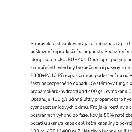
Přípravek je klasifikovaný jako nebezpečný pro 
poškození reprodukční schopnosti. Podezření n
alergickou reakci. EUH401 Dodržujte pokyny pro p
si nepřečetli všechny bezpečnostní pokyny a nep
P308+P313 Při expozici nebo podezření na ni: V
části nebezpečného odpadu. Systémový fungicidn
propamokarb-hydrochlorid 400 g/l, cymoxanil 50
Obsahuje 400 g/l účinné látky propamokarb hydro
cyanoacetamidových oximů. Pro jaké rostliny a c
postranních výhonů do fáze, kdy je 50% natě zb
počátku skanutí kapek aplikační kapaliny z povrc
100 ml / 20 l / 400 m 2 Nás tip: všechny aplika