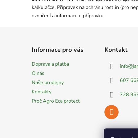
kalkulačce. Přípravek na ochranu rostlin (pro ne
označení a informace o přípravku.
Z
á
Informace pro vás
Kontakt
p
a
Doprava a platba
info
@
ja
t
O nás
í
607 66
Naše prodejny
Kontakty
728 95
Proč Agro Eca protect