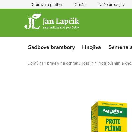
Přejít
Doprava a platba
O nás
Naše prodejny
na
obsah
Sadbové brambory
Hnojiva
Semena a
Domů
/
Přípravky na ochranu rostlin
/
Proti plísním a ch