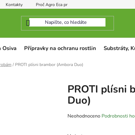
Kontakty
Proč Agro Eca protect
 Osiva
Přípravky na ochranu rostlin
Substráty, K
orobám
/
PROTI plísni brambor (Ambora Duo)
PROTI plísni
Duo)
Průměrné
Neohodnoceno
Podrobnosti ho
hodnocení
produktu