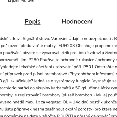
na jižní Moravě
Popis
Hodnocení
lidské zdraví. Signální slovo: Varování Údaje o nebezpečnosti 
a poškození plodu v těle matky. EUH208 Obsahuje propamokar
oužívání, abyste se vyvarovali rizik pro lidské zdraví a život
orozuměli jim. P280 Používejte ochranné rukavice / ochranný od
yhledejte lékařské ošetření / zdravotní péči. P501 Odstraňte 
í přípravek proti plísni bramborové (Phytophthora infestans) 
 g/l Jak účinkuje? Jedná se o systémový fungicid. Vyznačuje s
chlorid patřící do skupiny karbamátů a 50 g/l účinné látky cym
horoby je registrován? brambory (plíseň bramboru) Jak jej pou
arveno hnědě max. 1x za vegetaci OL = 14d dnů postřik ukončet
hu listu přípravek nesmí zasáhnout okolní porosty (pro které ne
ční poznámky najdete v záložce POUŽITÍ a přesné dávkování pro v