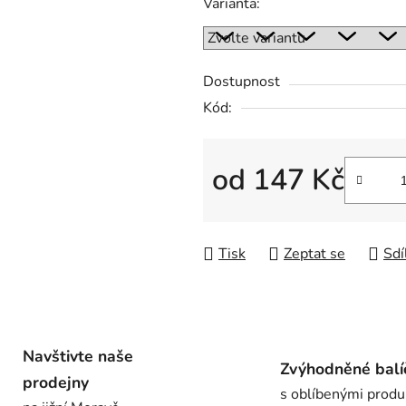
Varianta:
je
0,0
z
Dostupnost
5
Kód:
hvězdiček.
od
147 Kč
Měrná cena:
Tisk
Zeptat se
Sdí
Navštivte naše
Zvýhodněné balí
prodejny
s oblíbenými produ