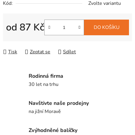
Kód:
Zvolte variantu
od
87 Kč
DO KOŠÍKU
Měrná cena:
Tisk
Zeptat se
Sdílet
Rodinná firma
30 let na trhu
Navštivte naše prodejny
na jižní Moravě
Zvýhodněné balíčky