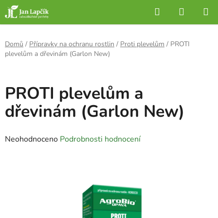
Přejít
Hledat
NÁKUP
na
KOŠÍK
obsah
Domů
/
Přípravky na ochranu rostlin
/
Proti plevelům
/
PROTI
plevelům a dřevinám (Garlon New)
PROTI plevelům a
dřevinám (Garlon New)
Průměrné
Neohodnoceno
Podrobnosti hodnocení
hodnocení
produktu
je
0,0
z
5