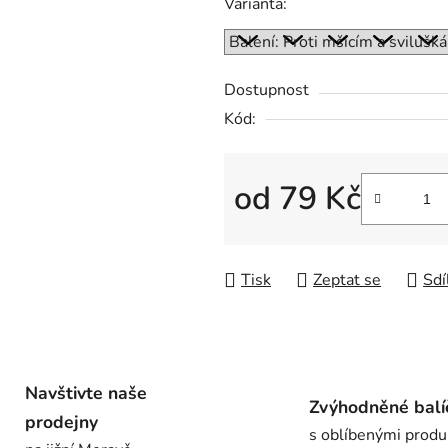
Varianta:
je
0,0
z
Dostupnost
5
Kód:
hvězdiček.
od
79 Kč
Měrná cena:
Tisk
Zeptat se
Sdí
Navštivte naše
Zvýhodněné balí
prodejny
s oblíbenými produ