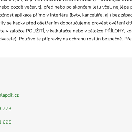
nebo pozdě večer, tj. před nebo po skončení letu včel, nejlépe p
nost aplikace přímo v interiéru (byty, kanceláře, aj.) bez zápac
ořily se kapky před ošetřením doporučujeme provést ověření cit
ete v záložce POUŽITÍ, v kalkulačce nebo v záložce PŘÍLOHY, k
živatele). Používejte přípravky na ochranu rostlin bezpečně. Pře
nlapcik.cz
9 773
3 695