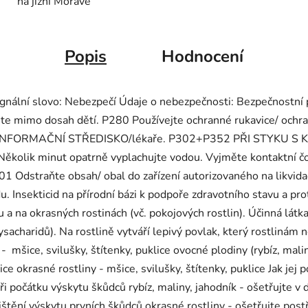
na jižní Moravě
Popis
Hodnocení
. Signální slovo: Nebezpečí Údaje o nebezpečnosti: Bezpečnostn
te mimo dosah dětí. P280 Používejte ochranné rukavice/ och
É INFORMAČNÍ STŘEDISKO/lékaře. P302+P352 PŘI STYKU S KŮ
ik minut opatrně vyplachujte vodou. Vyjměte kontaktní čočky
01 Odstraňte obsah/ obal do zařízení autorizovaného na likvid
Insekticid na přírodní bázi k podpoře zdravotního stavu a pro
ku a na okrasných rostinách (vč. pokojových rostlin). Účinná látk
lysacharidů). Na rostlině vytváří lepivý povlak, který rostlinám 
- mšice, svilušky, štítenky, puklice ovocné plodiny (rybíz, malin
ice okrasné rostliny - mšice, svilušky, štítenky, puklice Jak jej 
 počátku výskytu škůdců rybíz, maliny, jahodník - ošetřujte v 
ištění výskytu prvních škůdců okrasné rostliny - ošetřujte post