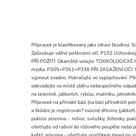
Přípravek je klasifikovaný jako zdraví škodlivý
Způsobuje vážné poškození očí. P102 Uchovávej
PŘI POŽITÍ: Okamžitě volejte TOXIKOLOGICK
mýdla. P305+P351+P338 PŘI ZASAŽENÍ OČÍ: Někol
vyjmout snadno. Pokračujte ve vyplachování. P5
odevzdejte na místě sběru nebezpečného odpadu. 
na zelenině, jabloních, rybízu, maliníku, jahodní
Přípravek na přírodní bázi (na bázi přírodních po
a škůdce je registrován? ovocné dřeviny (jabloň) 
puklice zelenina - mšice, svilušky, štítenky, pukl
ošetřujte od rašení do růžového poupěte nebo při
květů zelenina - ošetřujte postřikem ihned po zj