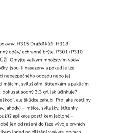
í pokyny: H315 Dráždí kůži. H318
ranný oděv/ ochranné brýle. P301+P310
ŽÍ: Omyjte velkým množstvím vody/
, jsou-li nasazeny a pokud je lze
aci nebezpečného odpadu nebo jej
ti mšicím, sviluškám, štítenkám a puklicím
a: dokusát sodný 3,3 g/l Jak účinkuje?
neškodí, ale škůdce zahubí. Pro jaké rostliny
y, jahody) - mšice, svilušky, štítenky,
použít? aplikace postřikem jabloně -
době jen od rašení do fáze vývoje prvních
řikem ihned po zjištění výskytu prvních