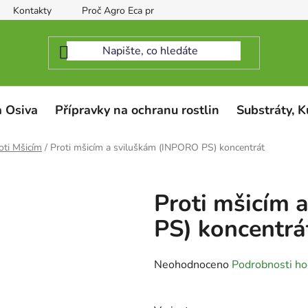
Kontakty
Proč Agro Eca protect
 Osiva
Přípravky na ochranu rostlin
Substráty, K
oti Mšicím
/
Proti mšicím a sviluškám (INPORO PS) koncentrát
Proti mšicím 
PS) koncentrá
Průměrné
Neohodnoceno
Podrobnosti ho
hodnocení
produktu