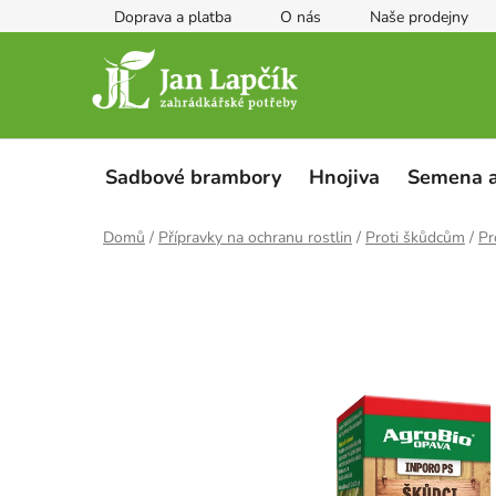
Přejít
Doprava a platba
O nás
Naše prodejny
na
obsah
Sadbové brambory
Hnojiva
Semena a
Domů
/
Přípravky na ochranu rostlin
/
Proti škůdcům
/
Pr