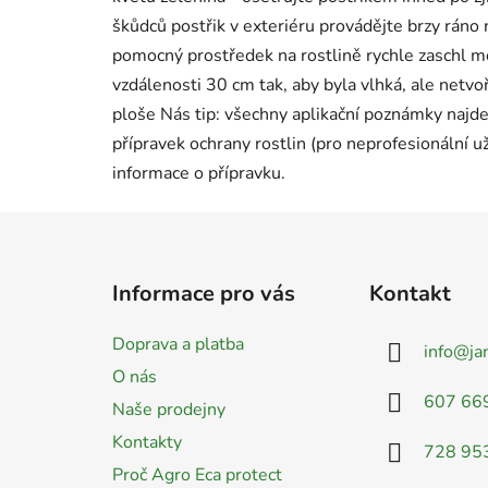
škůdců postřik v exteriéru provádějte brzy ráno 
pomocný prostředek na rostlině rychle zaschl mož
vzdálenosti 30 cm tak, aby byla vlhká, ale netv
ploše Nás tip: všechny aplikační poznámky najd
přípravek ochrany rostlin (pro neprofesionální u
informace o přípravku.
Z
á
Informace pro vás
Kontakt
p
a
Doprava a platba
info
@
ja
t
O nás
í
607 66
Naše prodejny
Kontakty
728 95
Proč Agro Eca protect