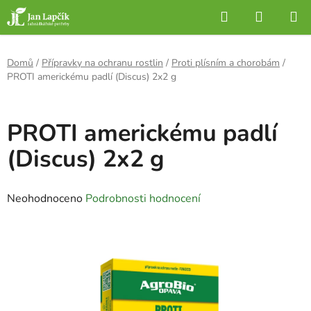
Přejít
Hledat
NÁKUP
na
KOŠÍK
obsah
Domů
/
Přípravky na ochranu rostlin
/
Proti plísním a chorobám
/
PROTI americkému padlí (Discus) 2x2 g
PROTI americkému padlí
(Discus) 2x2 g
Průměrné
Neohodnoceno
Podrobnosti hodnocení
hodnocení
produktu
je
0,0
z
5