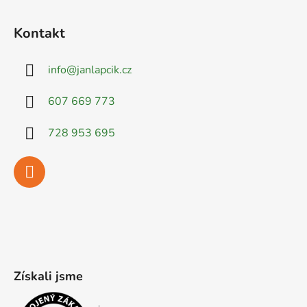
Kontakt
info
@
janlapcik.cz
607 669 773
728 953 695
Získali jsme