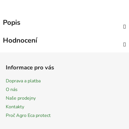
Popis
Hodnocení
Z
á
Informace pro vás
p
a
Doprava a platba
t
O nás
í
Naše prodejny
Kontakty
Proč Agro Eca protect