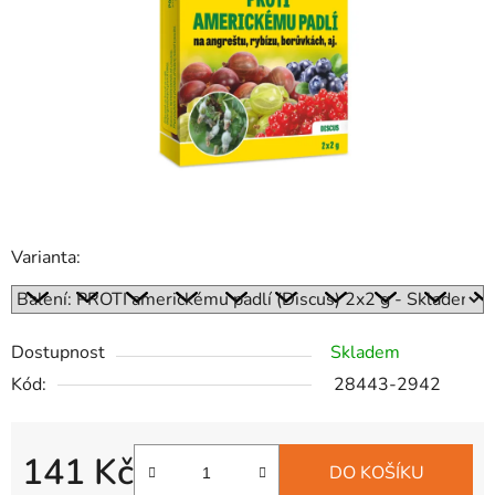
hvězdiček.
Varianta:
Dostupnost
Skladem
Kód:
28443-2942
141 Kč
DO KOŠÍKU