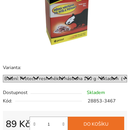
hvězdiček.
Varianta:
Dostupnost
Skladem
Kód:
28853-3467
89 Kč
DO KOŠÍKU