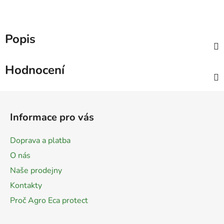
Popis
Hodnocení
Z
á
Informace pro vás
p
a
Doprava a platba
t
O nás
í
Naše prodejny
Kontakty
Proč Agro Eca protect