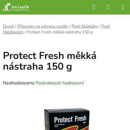
Přejít
Hledat
NÁKUP
na
KOŠÍK
obsah
Domů
/
Přípravky na ochranu rostlin
/
Proti škůdcům
/
Proti
Hlodavcům
/
Protect Fresh měkká nástraha 150 g
Protect Fresh měkká
nástraha 150 g
Průměrné
Neohodnoceno
Podrobnosti hodnocení
hodnocení
produktu
je
0,0
z
5