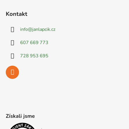
Kontakt
info
@
janlapcik.cz
607 669 773
728 953 695
Získali jsme