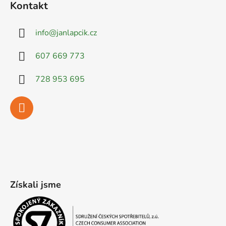
Kontakt
info
@
janlapcik.cz
607 669 773
728 953 695
Získali jsme