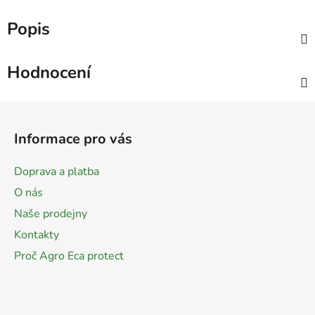
Popis
Hodnocení
Z
á
Informace pro vás
p
a
Doprava a platba
t
O nás
í
Naše prodejny
Kontakty
Proč Agro Eca protect