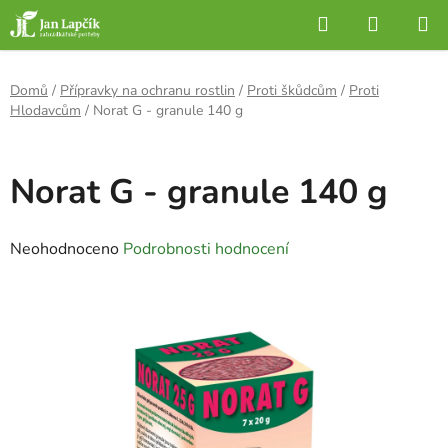
Přejít
Hledat
NÁKUP
na
KOŠÍK
obsah
Domů
/
Přípravky na ochranu rostlin
/
Proti škůdcům
/
Proti
Hlodavcům
/
Norat G - granule 140 g
Norat G - granule 140 g
Průměrné
Neohodnoceno
Podrobnosti hodnocení
hodnocení
produktu
je
0,0
z
5
hvězdiček.