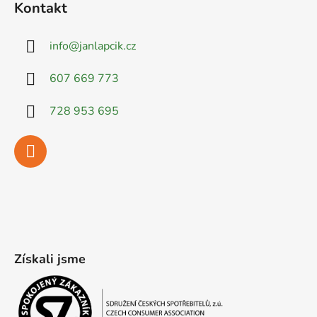
Kontakt
info
@
janlapcik.cz
607 669 773
728 953 695
Získali jsme