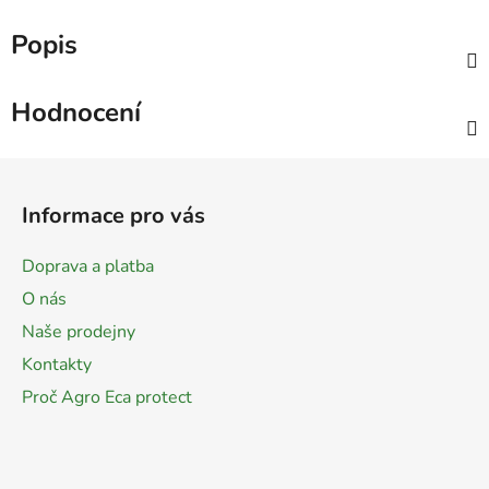
Popis
Hodnocení
Z
á
Informace pro vás
p
a
Doprava a platba
t
O nás
í
Naše prodejny
Kontakty
Proč Agro Eca protect