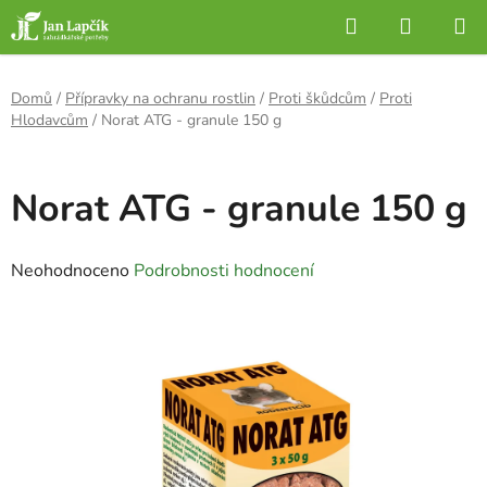
Přejít
Hledat
NÁKUP
na
KOŠÍK
obsah
Domů
/
Přípravky na ochranu rostlin
/
Proti škůdcům
/
Proti
Hlodavcům
/
Norat ATG - granule 150 g
Norat ATG - granule 150 g
Průměrné
Neohodnoceno
Podrobnosti hodnocení
hodnocení
produktu
je
0,0
z
5
hvězdiček.