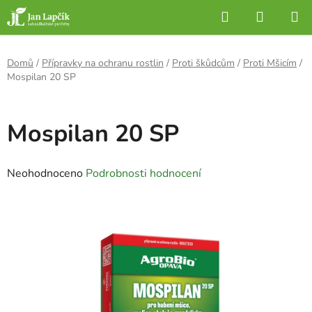
Přejít
Hledat
NÁKUP
na
KOŠÍK
obsah
Domů
/
Přípravky na ochranu rostlin
/
Proti škůdcům
/
Proti Mšicím
/
Mospilan 20 SP
Mospilan 20 SP
Průměrné
Neohodnoceno
Podrobnosti hodnocení
hodnocení
produktu
je
0,0
z
5
hvězdiček.