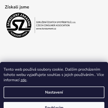
Získali jsme
Tento web používá soubory cookie. Dalším procházením
tohoto webu vyjadřujete souhlas s jejich používáním.. Více
informací
zde
.
Obchodní podmínky
Ochrana osobních údajů
Nastavení
Souhlasím