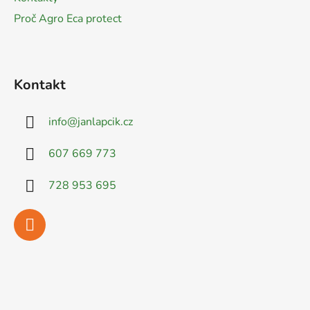
Proč Agro Eca protect
Kontakt
info
@
janlapcik.cz
607 669 773
728 953 695