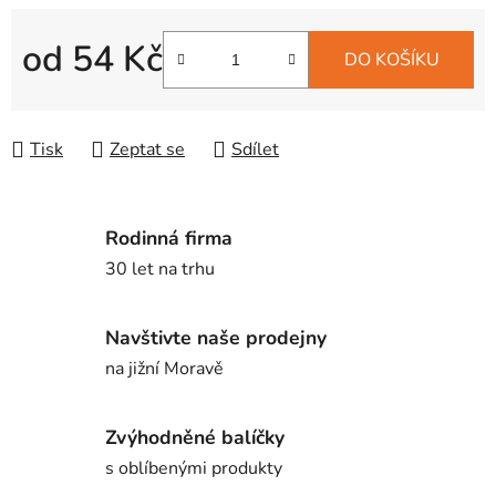
od
54 Kč
DO KOŠÍKU
Měrná cena:
Tisk
Zeptat se
Sdílet
Rodinná firma
30 let na trhu
Navštivte naše prodejny
na jižní Moravě
Zvýhodněné balíčky
s oblíbenými produkty