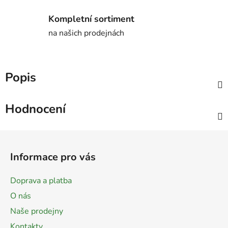
Kompletní sortiment
na našich prodejnách
Popis
Hodnocení
Z
á
Informace pro vás
p
a
Doprava a platba
t
O nás
í
Naše prodejny
Kontakty