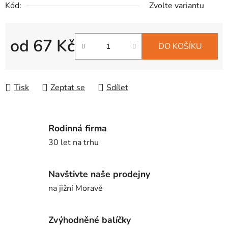
Kód:
Zvolte variantu
od
67 Kč
DO KOŠÍKU
Měrná cena:
Tisk
Zeptat se
Sdílet
Rodinná firma
30 let na trhu
Navštivte naše prodejny
na jižní Moravě
Zvýhodněné balíčky