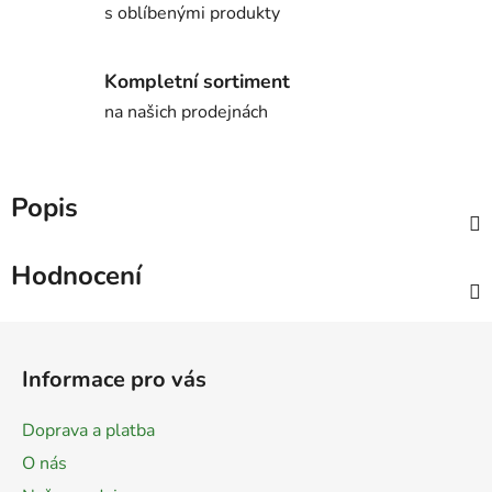
s oblíbenými produkty
Kompletní sortiment
na našich prodejnách
Popis
Hodnocení
Z
á
Informace pro vás
p
a
Doprava a platba
t
O nás
í