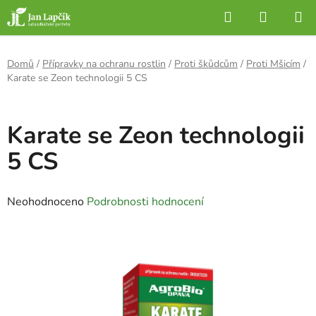
Přejít
Hledat
NÁKUP
na
KOŠÍK
obsah
Domů
/
Přípravky na ochranu rostlin
/
Proti škůdcům
/
Proti Mšicím
/
Karate se Zeon technologii 5 CS
Karate se Zeon technologii
5 CS
Průměrné
Neohodnoceno
Podrobnosti hodnocení
hodnocení
produktu
je
0,0
z
5