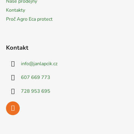
Naše prodejny
Kontakty
Proč Agro Eca protect
Kontakt
info
@
janlapcik.cz
607 669 773
728 953 695