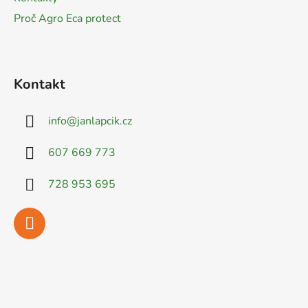
Proč Agro Eca protect
Kontakt
info
@
janlapcik.cz
607 669 773
728 953 695