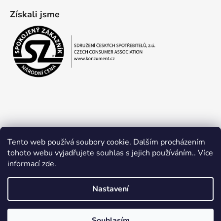
Získali jsme
Tento web používá soubory cookie. Dalším procházením
tohoto webu vyjadřujete souhlas s jejich používáním.. Více
informací
zde
.
Obchodní podmínky
Ochrana osobních údajů
Nastavení
Souhlasím