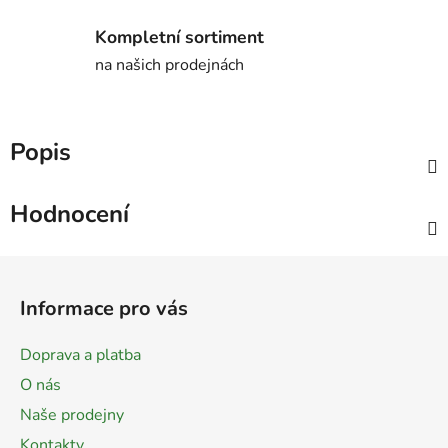
Kompletní sortiment
na našich prodejnách
Popis
Hodnocení
Z
á
Informace pro vás
p
a
Doprava a platba
t
O nás
í
Naše prodejny
Kontakty