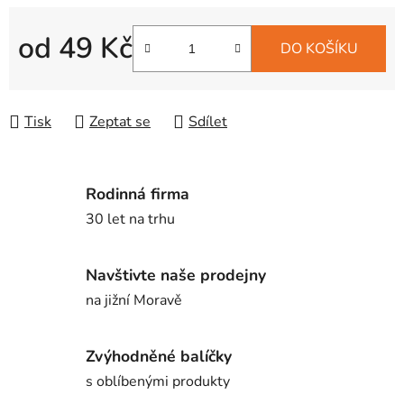
od
49 Kč
DO KOŠÍKU
Měrná cena:
Tisk
Zeptat se
Sdílet
Rodinná firma
30 let na trhu
Navštivte naše prodejny
na jižní Moravě
Zvýhodněné balíčky
s oblíbenými produkty