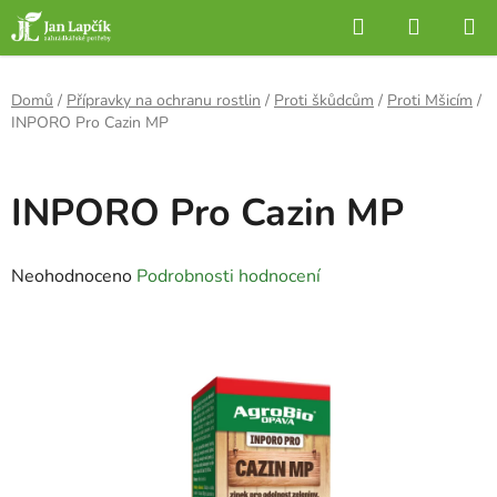
Přejít
Hledat
NÁKUP
na
KOŠÍK
obsah
Domů
/
Přípravky na ochranu rostlin
/
Proti škůdcům
/
Proti Mšicím
/
INPORO Pro Cazin MP
INPORO Pro Cazin MP
Průměrné
Neohodnoceno
Podrobnosti hodnocení
hodnocení
produktu
je
0,0
z
5
hvězdiček.