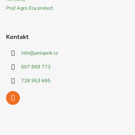
Proč Agro Eca protect
Kontakt
info
@
janlapcik.cz
607 669 773
728 953 695