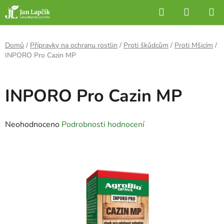
Přejít
Hledat
NÁKUP
na
KOŠÍK
obsah
Domů
/
Přípravky na ochranu rostlin
/
Proti škůdcům
/
Proti Mšicím
/
INPORO Pro Cazin MP
INPORO Pro Cazin MP
Průměrné
Neohodnoceno
Podrobnosti hodnocení
hodnocení
produktu
je
0,0
z
5
hvězdiček.