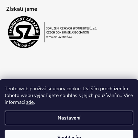
Získali jsme
Tento web používá soubory cookie. Dalším procházením
tohoto webu vyjadřujete souhlas s jejich používáním.. Více
informací
zde
.
Obchodní podmínky
Ochrana osobních údajů
Nastavení
Souhlasím