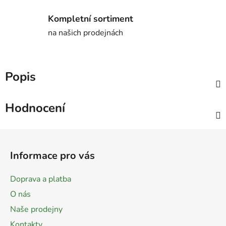
Kompletní sortiment
na našich prodejnách
Popis
Hodnocení
Z
á
Informace pro vás
p
a
Doprava a platba
t
O nás
í
Naše prodejny
Kontakty