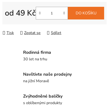
od
49 Kč
DO KOŠÍKU
Měrná cena:
Tisk
Zeptat se
Sdílet
Rodinná firma
30 let na trhu
Navštivte naše prodejny
na jižní Moravě
Zvýhodněné balíčky
s oblíbenými produkty