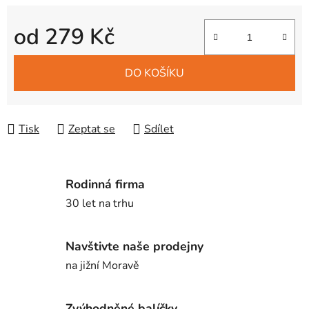
od
279 Kč
Měrná cena:
DO KOŠÍKU
Tisk
Zeptat se
Sdílet
Rodinná firma
30 let na trhu
Navštivte naše prodejny
na jižní Moravě
Zvýhodněné balíčky