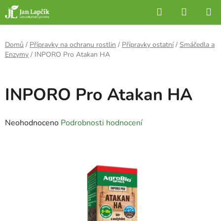
Přejít
Hledat
NÁKUP
na
KOŠÍK
obsah
Domů
/
Přípravky na ochranu rostlin
/
Přípravky ostatní
/
Smáčedla a
Enzymy
/
INPORO Pro Atakan HA
INPORO Pro Atakan HA
Průměrné
Neohodnoceno
Podrobnosti hodnocení
hodnocení
produktu
je
0,0
z
5
hvězdiček.