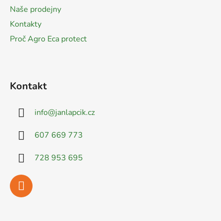
í
Naše prodejny
Kontakty
Proč Agro Eca protect
Kontakt
info
@
janlapcik.cz
607 669 773
728 953 695