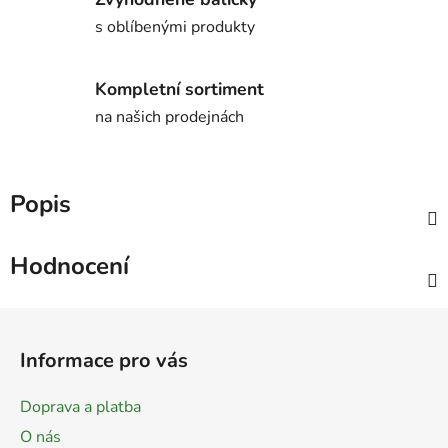
s oblíbenými produkty
Kompletní sortiment
na našich prodejnách
Popis
Hodnocení
Z
á
Informace pro vás
p
a
Doprava a platba
t
O nás