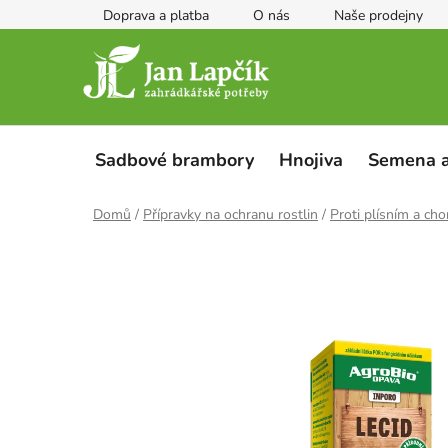
Přejít
Doprava a platba
O nás
Naše prodejny
na
obsah
Sadbové brambory
Hnojiva
Semena a
Domů
/
Přípravky na ochranu rostlin
/
Proti plísním a ch