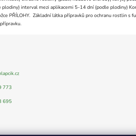
le plodiny) interval mezi aplikacemi 5-14 dní (podle plodiny) Ko
žce PŘÍLOHY. Základní látka přípravků pro ochranu rostlin s f
přípravku.
nlapcik.cz
9 773
3 695