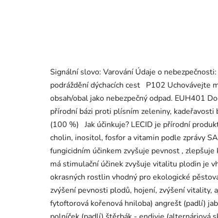
Signální slovo: Varování Údaje o nebezpečnost
podráždění dýchacích cest P102 Uchovávejte mi
obsah/obal jako nebezpečný odpad. EUH401 Dodržuj
přírodní bázi proti plísním zeleniny, kadeřavosti
(100 %) Jak účinkuje? LECID je přírodní produkt 
cholin, inositol, fosfor a vitamin podle zprávy 
fungicidním účinkem zvyšuje pevnost , zlepšuje k
má stimulační účinek zvyšuje vitalitu plodin je
okrasných rostlin vhodný pro ekologické pěstová
zvýšení pevnosti plodů, hojení, zvýšení vitality,
fytoftorová kořenová hniloba) angrešt (padlí) jab
polníček (padlí) štěrbák - endivie (alternáriová 