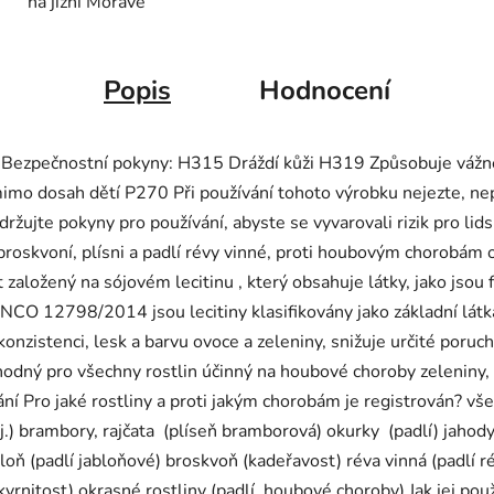
na jižní Moravě
Popis
Hodnocení
i: Bezpečnostní pokyny: H315 Dráždí kůži H319 Způsobuje váž
mo dosah dětí P270 Při používání tohoto výrobku nejezte, n
te pokyny pro používání, abyste se vyvarovali rizik pro lidské
 broskvoní, plísni a padlí révy vinné, proti houbovým chorobám o
založený na sójovém lecitinu , který obsahuje látky, jako jsou f
SANCO 12798/2014 jsou lecitiny klasifikovány jako základní látk
onzistenci, lesk a barvu ovoce a zeleniny, snižuje určité poruc
 vhodný pro všechny rostlin účinný na houbové choroby zeleniny,
ní Pro jaké rostliny a proti jakým chorobám je registrován? vš
 aj.) brambory, rajčata (plíseň bramborová) okurky (padlí) jahod
loň (padlí jabloňové) broskvoň (kadeřavost) réva vinná (padlí ré
skvrnitost) okrasné rostliny (padlí, houbové choroby) Jak jej po