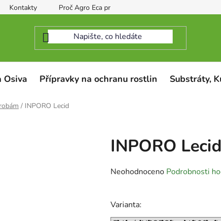
Kontakty
Proč Agro Eca protect
 Osiva
Přípravky na ochranu rostlin
Substráty, K
orobám
/
INPORO Lecid
INPORO Leci
Průměrné
Neohodnoceno
Podrobnosti ho
hodnocení
produktu
Varianta:
je