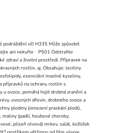
né podráždění očí H335 Může způsobit
epijte ani nekuřte P501 Odstraňte
 zdraví a životní prostředí. Přípravek na
krasných rostlin, aj. Obsahuje: lecitiny
osfolipidy, esenciální mastné kyseliny,
a přípravků na ochranu rostlin s
hy u ovoce, pomáhá hojit drobná zranění a
 révy, ovocných dřevin, drobného ovoce a
echny plodiny (omezení praskání plodů,
y, maliny (padlí, houbové choroby,
vové, plíseň révová) mrkev, salát, kožliček
užít? postřikem většinou od fáze vývoje