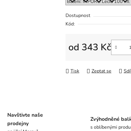
0,0
z
Dostupnost
5
Kód:
hvězdiček.
od
343 Kč
Měrná cena:
Tisk
Zeptat se
Sdí
Navštivte naše
Zvýhodněné balí
prodejny
s oblíbenými produ