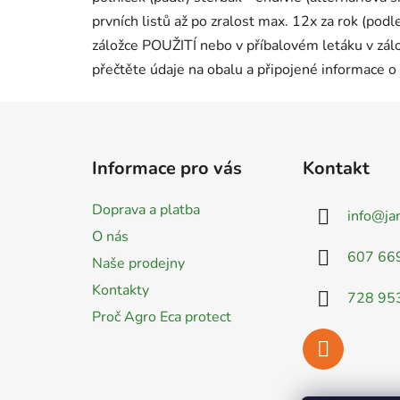
prvních listů až po zralost max. 12x za rok (pod
záložce POUŽITÍ nebo v příbalovém letáku v zálo
přečtěte údaje na obalu a připojené informace o 
Z
á
Informace pro vás
Kontakt
p
a
Doprava a platba
info
@
ja
t
O nás
í
607 66
Naše prodejny
Kontakty
728 95
Proč Agro Eca protect