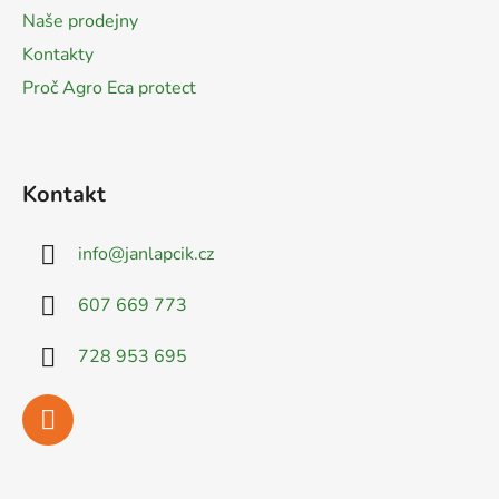
í
Naše prodejny
Kontakty
Proč Agro Eca protect
Kontakt
info
@
janlapcik.cz
607 669 773
728 953 695