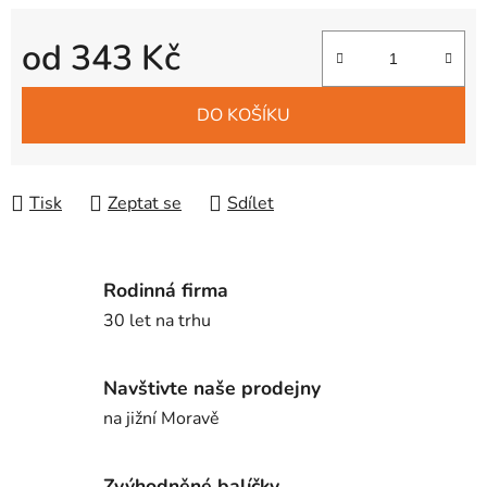
od
343 Kč
Měrná cena:
DO KOŠÍKU
Tisk
Zeptat se
Sdílet
Rodinná firma
30 let na trhu
Navštivte naše prodejny
na jižní Moravě
Zvýhodněné balíčky