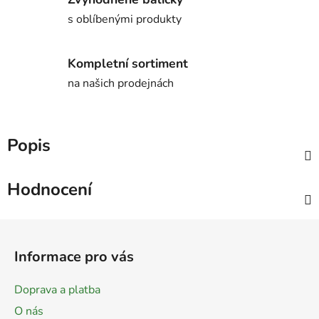
s oblíbenými produkty
Kompletní sortiment
na našich prodejnách
Popis
Hodnocení
Z
á
Informace pro vás
p
a
Doprava a platba
t
O nás