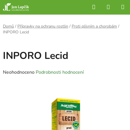
Přejít
Hledat
NÁKUP
na
KOŠÍK
obsah
Domů
/
Přípravky na ochranu rostlin
/
Proti plísním a chorobám
/
INPORO Lecid
INPORO Lecid
Průměrné
Neohodnoceno
Podrobnosti hodnocení
hodnocení
produktu
je
0,0
z
5
hvězdiček.