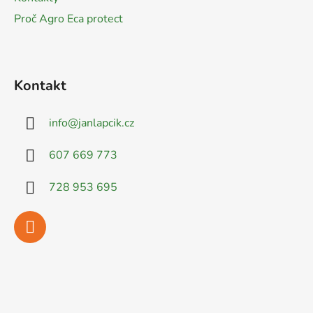
Proč Agro Eca protect
Kontakt
info
@
janlapcik.cz
607 669 773
728 953 695