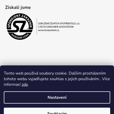
Získali jsme
Tento web používá soubory cookie. Dalším procházením
tohoto webu vyjadřujete souhlas s jejich používáním.. Více
informací
zde
.
Obchodní podmínky
Ochrana osobních údajů
Nastavení
Souhlasím