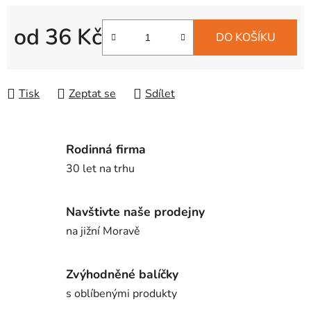
od
36 Kč
DO KOŠÍKU
Měrná cena:
Tisk
Zeptat se
Sdílet
Rodinná firma
30 let na trhu
Navštivte naše prodejny
na jižní Moravě
Zvýhodněné balíčky
s oblíbenými produkty