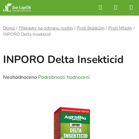
Přejít
Hledat
NÁKUP
na
KOŠÍK
obsah
Domů
/
Přípravky na ochranu rostlin
/
Proti škůdcům
/
Proti Mšicím
/
INPORO Delta Insekticid
INPORO Delta Insekticid
Průměrné
Neohodnoceno
Podrobnosti hodnocení
hodnocení
produktu
je
0,0
z
5
hvězdiček.