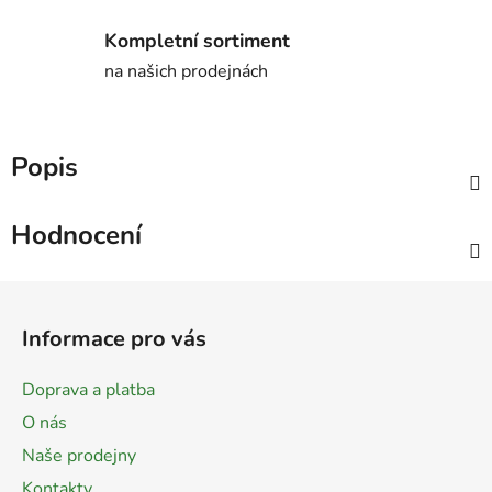
Kompletní sortiment
na našich prodejnách
Popis
Hodnocení
Z
á
Informace pro vás
p
a
Doprava a platba
t
O nás
í
Naše prodejny
Kontakty