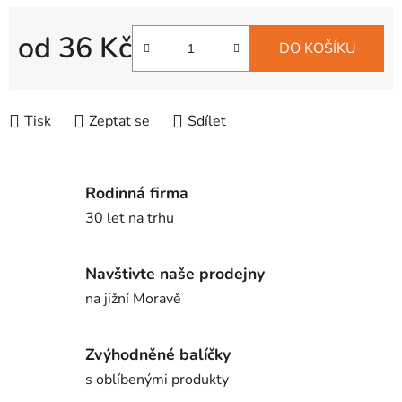
od
36 Kč
DO KOŠÍKU
Měrná cena:
Tisk
Zeptat se
Sdílet
Rodinná firma
30 let na trhu
Navštivte naše prodejny
na jižní Moravě
Zvýhodněné balíčky
s oblíbenými produkty