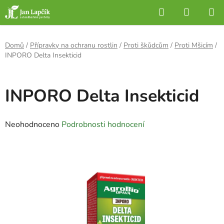
Přejít
Hledat
NÁKUP
na
KOŠÍK
obsah
Domů
/
Přípravky na ochranu rostlin
/
Proti škůdcům
/
Proti Mšicím
/
INPORO Delta Insekticid
INPORO Delta Insekticid
Průměrné
Neohodnoceno
Podrobnosti hodnocení
hodnocení
produktu
je
0,0
z
5
hvězdiček.