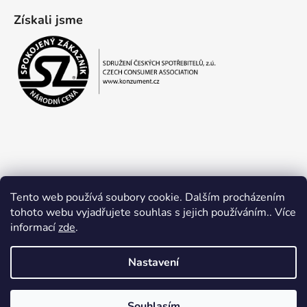
Získali jsme
Tento web používá soubory cookie. Dalším procházením
tohoto webu vyjadřujete souhlas s jejich používáním.. Více
informací
zde
.
Obchodní podmínky
Ochrana osobních údajů
Nastavení
Souhlasím