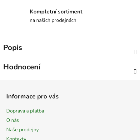
Kompletní sortiment
na našich prodejnách
Popis
Hodnocení
Z
á
Informace pro vás
p
a
Doprava a platba
t
O nás
í
Naše prodejny
Kontakty