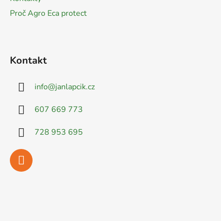
Proč Agro Eca protect
Kontakt
info
@
janlapcik.cz
607 669 773
728 953 695