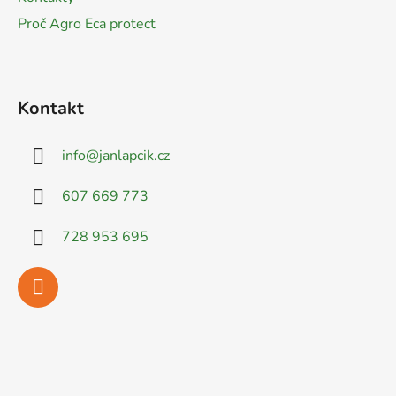
Proč Agro Eca protect
Kontakt
info
@
janlapcik.cz
607 669 773
728 953 695