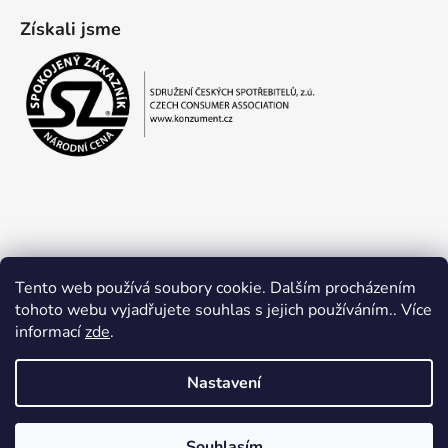
Získali jsme
Tento web používá soubory cookie. Dalším procházením
tohoto webu vyjadřujete souhlas s jejich používáním.. Více
informací
zde
.
Obchodní podmínky
Ochrana osobních údajů
Nastavení
Souhlasím