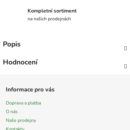
Kompletní sortiment
na našich prodejnách
Popis
Hodnocení
Z
á
Informace pro vás
p
a
Doprava a platba
t
O nás
í
Naše prodejny
Kontakty