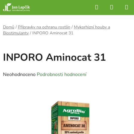
Přejít
Hledat
NÁKUP
na
KOŠÍK
obsah
Domů
/
Přípravky na ochranu rostlin
/
Mykorhizní houby a
Biostimulanty
/
INPORO Aminocat 31
INPORO Aminocat 31
Průměrné
Neohodnoceno
Podrobnosti hodnocení
hodnocení
produktu
je
0,0
z
5
hvězdiček.