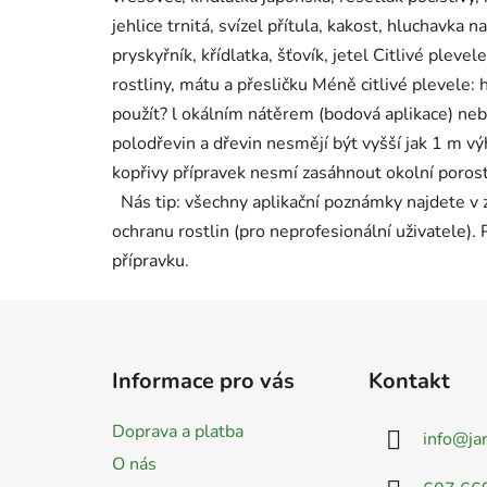
jehlice trnitá, svízel přítula, kakost, hluchavka n
pryskyřník, křídlatka, šťovík, jetel Citlivé pleve
rostliny, mátu a přesličku Méně citlivé plevele: h
použít? l okálním nátěrem (bodová aplikace) ne
polodřevin a dřevin nesmějí být vyšší jak 1 m výh
kopřivy přípravek nesmí zasáhnout okolní porost
Nás tip: všechny aplikační poznámky najdete v z
ochranu rostlin (pro neprofesionální uživatele).
přípravku.
Z
á
Informace pro vás
Kontakt
p
a
Doprava a platba
info
@
ja
t
O nás
í