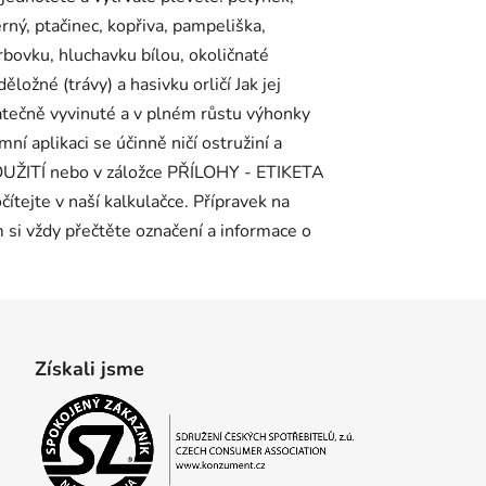
černý, ptačinec, kopřiva, pampeliška,
 vrbovku, hluchavku bílou, okoličnaté
ložné (trávy) a hasivku orličí Jak jej
atečně vyvinuté a v plném růstu výhonky
ní aplikaci se účinně ničí ostružiní a
 POUŽITÍ nebo v záložce PŘÍLOHY - ETIKETA
ítejte v naší kalkulačce. Přípravek na
m si vždy přečtěte označení a informace o
Získali jsme