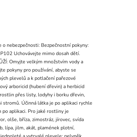
aje o nebezpečnosti: Bezpečnostní pokyny:
. P102 Uchovávejte mimo dosah dětí.
KŮŽÍ: Omyjte velkým množstvím vody a
e pokyny pro používání, abyste se
žných plevelů a k potlačení pařezové
ový arboricid (hubení dřevin) a herbicid
ostlin přes listy, lodyhy i borku dřevin,
 stromů. Účinná látka je po aplikaci rychle
po aplikaci. Pro jaké rostliny je
r, olše, bříza, zimostráz, jírovec, svída
b, lípa, jilm, akát, plamének plotní,
 jednoleté a vytrvalé plevele: pelyněk,