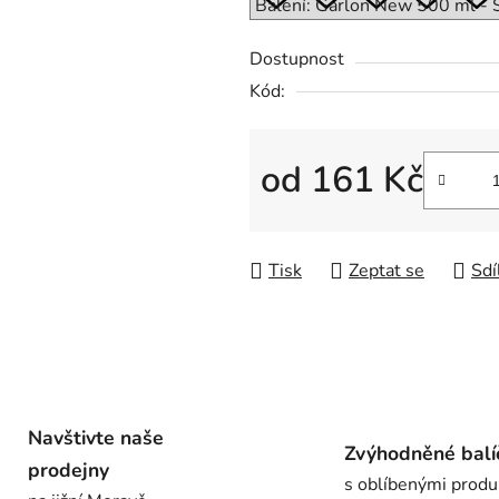
0,0
z
Dostupnost
5
Kód:
hvězdiček.
od
161 Kč
Měrná cena:
Tisk
Zeptat se
Sdí
Navštivte naše
Zvýhodněné balí
prodejny
s oblíbenými produ