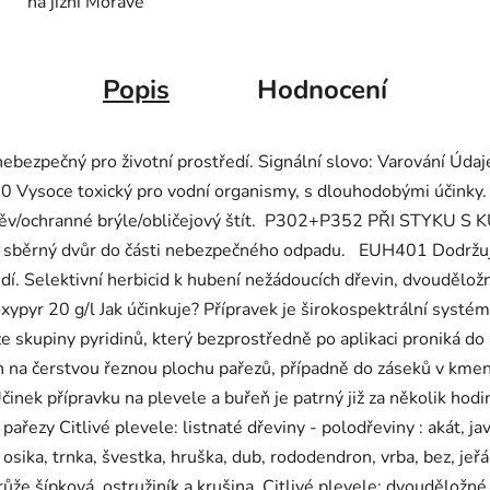
na jižní Moravě
Popis
Hodnocení
a nebezpečný pro životní prostředí. Signální slovo: Varování Úd
10 Vysoce toxický pro vodní organismy, s dlouhodobými účinky
děv/ochranné brýle/obličejový štít. P302+P352 PŘI STYKU S 
 sběrný dvůr do části nebezpečného odpadu. EUH401 Dodržujt
tředí. Selektivní herbicid k hubení nežádoucích dřevin, dvoudělo
oxypyr 20 g/l Jak účinkuje? Přípravek je širokospektrální systém
ze skupiny pyridinů, který bezprostředně po aplikaci proniká do r
n na čerstvou řeznou plochu pařezů, případně do záseků v kmeni
nek přípravku na plevele a buřeň je patrný již za několik hodin 
ařezy Citlivé plevele: listnaté dřeviny - polodřeviny : akát, javo
l osika, trnka, švestka, hruška, dub, rododendron, vrba, bez, jeřá
 růže šípková, ostružiník a krušina. Citlivé plevele: dvouděložné