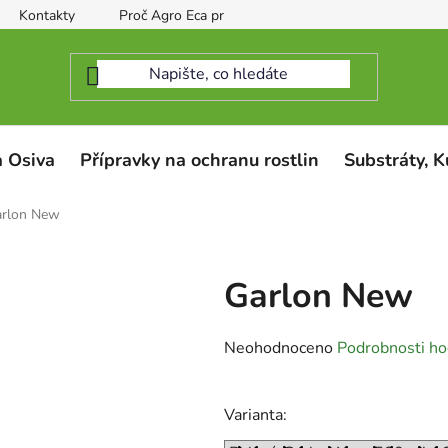
Kontakty
Proč Agro Eca protect
 Osiva
Přípravky na ochranu rostlin
Substráty, K
rlon New
Garlon New
Průměrné
Neohodnoceno
Podrobnosti ho
hodnocení
produktu
Varianta:
je