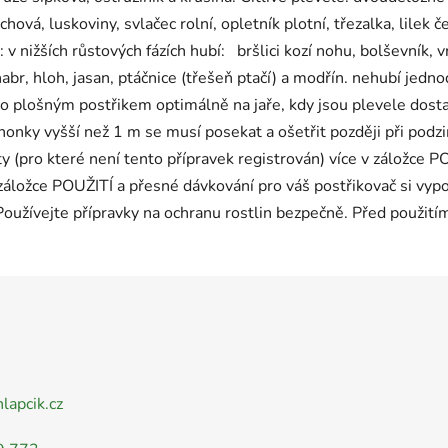
achová, luskoviny, svlačec rolní, opletník plotní, třezalka, lilek 
le: v nižších růstových fázích hubí: bršlici kozí nohu, bolševník,
abr, hloh, jasan, ptáčnice (třešeň ptačí) a modřín. nehubí jednodě
bo plošným postřikem optimálně na jaře, kdy jsou plevele dost
onky vyšší než 1 m se musí posekat a ošetřit později při podzim
y (pro které není tento přípravek registrován) více v záložce
áložce POUŽITÍ a přesné dávkování pro váš postřikovač si vypoč
 Používejte přípravky na ochranu rostlin bezpečně. Před použití
nlapcik.cz