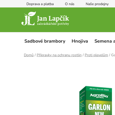
Přejít
Doprava a platba
O nás
Naše prodejny
na
obsah
Sadbové brambory
Hnojiva
Semena a
Domů
/
Přípravky na ochranu rostlin
/
Proti plevelům
/
Ga