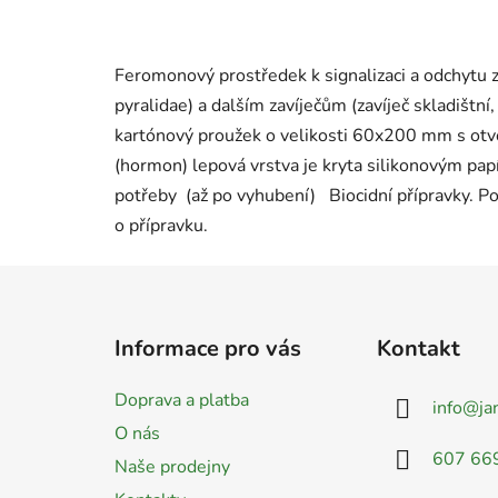
Feromonový prostředek k signalizaci a odchytu
pyralidae) a dalším zavíječům (zavíječ skladištní
kartónový proužek o velikosti 60x200 mm s otv
(hormon) lepová vrstva je kryta silikonovým papí
potřeby (až po vyhubení) Biocidní přípravky. Po
o přípravku.
Z
á
Informace pro vás
Kontakt
p
a
Doprava a platba
info
@
ja
t
O nás
í
607 66
Naše prodejny