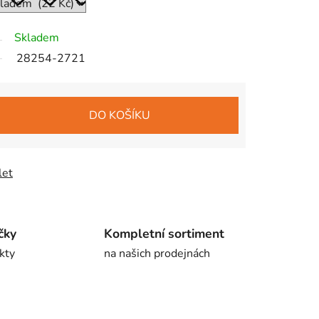
Skladem
28254-2721
DO KOŠÍKU
let
čky
Kompletní sortiment
kty
na našich prodejnách