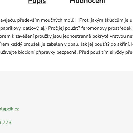
Popis
Hodnocení
 zavíječů, především moučných molů. Proti jakým škůdcům je 
, paprikový, datlový, aj.) Proč jej použít? feromonový prostřed
orem k zavěšení proužky jsou jednostranně pokryté vrstvou 
rem každý proužek je zabalen v obalu Jak jej použít? do skříní,
užívejte biocidní přípravky bezpečně. Před použitím si vždy pře
nlapcik.cz
9 773