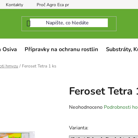
Kontakty
Proč Agro Eca protect
 Osiva
Přípravky na ochranu rostlin
Substráty, K
oti hmyzu
/
Feroset Tetra 1 ks
Feroset Tetra 
Průměrné
Neohodnoceno
Podrobnosti ho
hodnocení
produktu
Varianta:
je