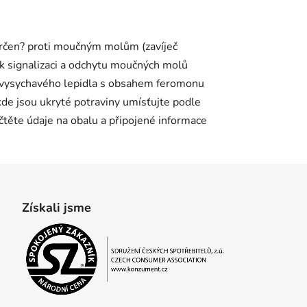
určen? proti moučným molům (zavíječ
ek k signalizaci a odchytu moučných molů
nevysychavého lepidla s obsahem feromonu
 kde jsou ukryté potraviny umísťujte podle
čtěte údaje na obalu a připojené informace
Získali jsme