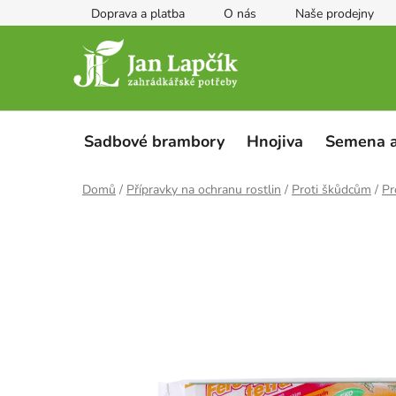
Přejít
Doprava a platba
O nás
Naše prodejny
na
obsah
Sadbové brambory
Hnojiva
Semena a
Domů
/
Přípravky na ochranu rostlin
/
Proti škůdcům
/
Pr