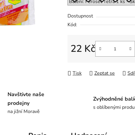
0,0
z
Dostupnost
5
Kód:
hvězdiček.
22 Kč
Měrná cena:
Tisk
Zeptat se
Sdí
Navštivte naše
Zvýhodněné balí
prodejny
s oblíbenými produ
na jižní Moravě