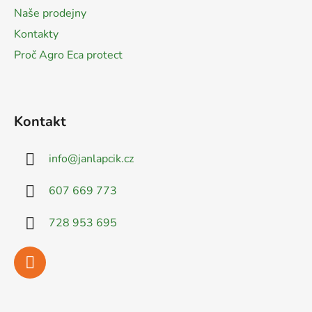
í
Naše prodejny
Kontakty
Proč Agro Eca protect
Kontakt
info
@
janlapcik.cz
607 669 773
728 953 695