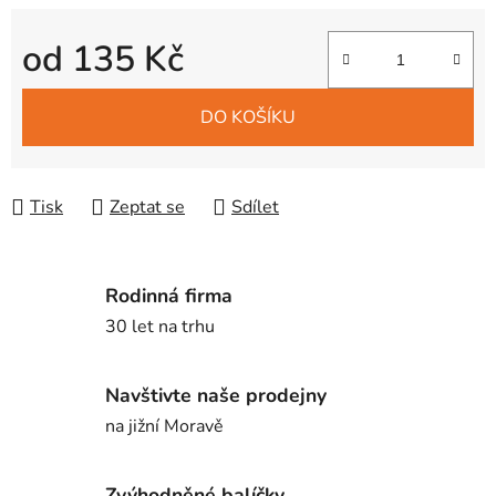
od
135 Kč
Měrná cena:
DO KOŠÍKU
Tisk
Zeptat se
Sdílet
Rodinná firma
30 let na trhu
Navštivte naše prodejny
na jižní Moravě
Zvýhodněné balíčky