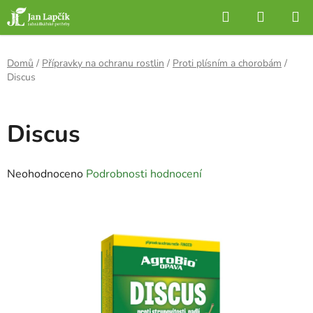
Přejít
Hledat
NÁKUP
na
KOŠÍK
obsah
Domů
/
Přípravky na ochranu rostlin
/
Proti plísním a chorobám
/
Discus
Discus
Průměrné
Neohodnoceno
Podrobnosti hodnocení
hodnocení
produktu
je
0,0
z
5
hvězdiček.