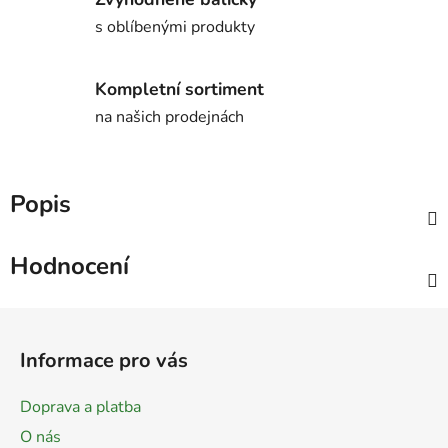
s oblíbenými produkty
Kompletní sortiment
na našich prodejnách
Popis
Hodnocení
Z
á
Informace pro vás
p
a
Doprava a platba
t
O nás