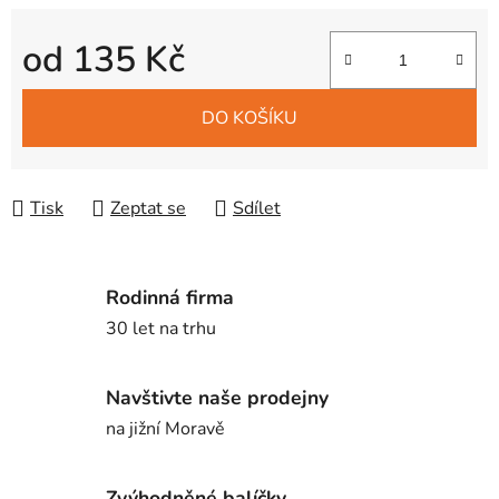
od
135 Kč
Měrná cena:
DO KOŠÍKU
Tisk
Zeptat se
Sdílet
Rodinná firma
30 let na trhu
Navštivte naše prodejny
na jižní Moravě
Zvýhodněné balíčky