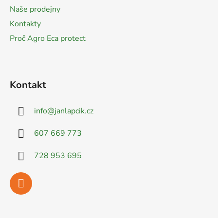
í
Naše prodejny
Kontakty
Proč Agro Eca protect
Kontakt
info
@
janlapcik.cz
607 669 773
728 953 695