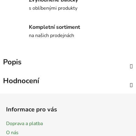
s oblíbenými produkty
Kompletní sortiment
na našich prodejnách
Popis
Hodnocení
Z
á
Informace pro vás
p
a
Doprava a platba
t
O nás