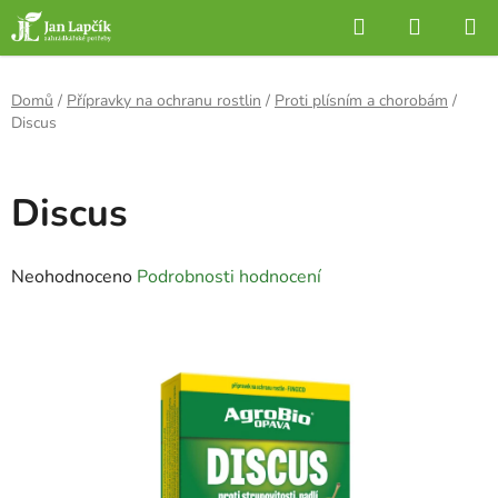
Přejít
Hledat
NÁKUP
na
KOŠÍK
obsah
Domů
/
Přípravky na ochranu rostlin
/
Proti plísním a chorobám
/
Discus
Discus
Průměrné
Neohodnoceno
Podrobnosti hodnocení
hodnocení
produktu
je
0,0
z
5
hvězdiček.