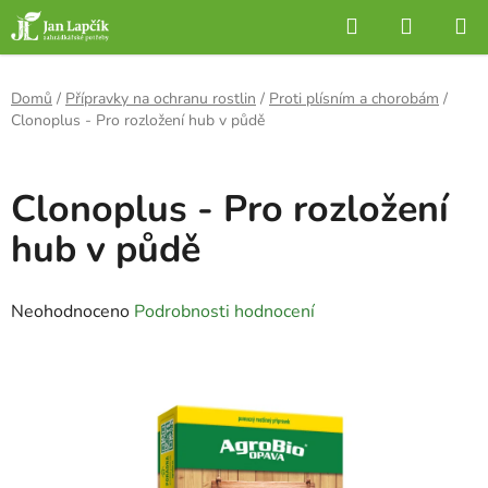
Přejít
Hledat
NÁKUP
na
KOŠÍK
obsah
Domů
/
Přípravky na ochranu rostlin
/
Proti plísním a chorobám
/
Clonoplus - Pro rozložení hub v půdě
Clonoplus - Pro rozložení
hub v půdě
Průměrné
Neohodnoceno
Podrobnosti hodnocení
hodnocení
produktu
je
0,0
z
5