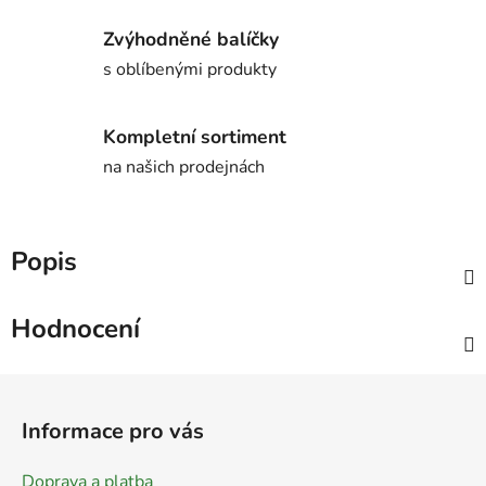
Zvýhodněné balíčky
s oblíbenými produkty
Kompletní sortiment
na našich prodejnách
Popis
Hodnocení
Z
á
Informace pro vás
p
a
Doprava a platba