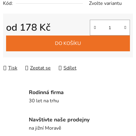
Kód:
Zvolte variantu
od
178 Kč
Měrná cena:
DO KOŠÍKU
Tisk
Zeptat se
Sdílet
Rodinná firma
30 let na trhu
Navštivte naše prodejny
na jižní Moravě