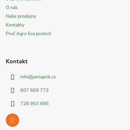
t
O nás
í
Naše prodejny
Kontakty
Proč Agro Eca protect
Kontakt
info
@
janlapcik.cz
607 669 773
728 953 695