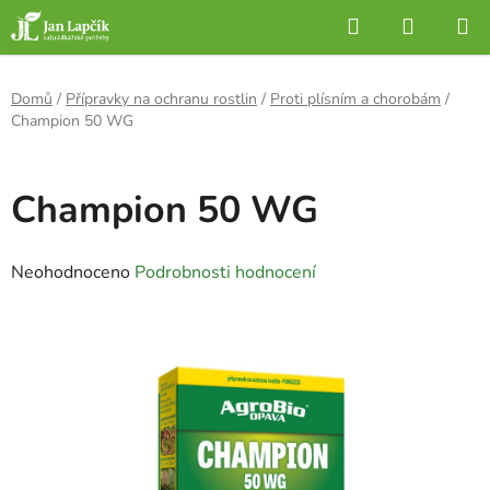
Přejít
Hledat
NÁKUP
na
KOŠÍK
obsah
Domů
/
Přípravky na ochranu rostlin
/
Proti plísním a chorobám
/
Champion 50 WG
Champion 50 WG
Průměrné
Neohodnoceno
Podrobnosti hodnocení
hodnocení
produktu
je
0,0
z
5
hvězdiček.