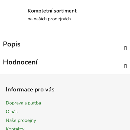
Kompletní sortiment
na našich prodejnách
Popis
Hodnocení
Z
á
Informace pro vás
p
a
Doprava a platba
t
O nás
í
Naše prodejny
Kontakty