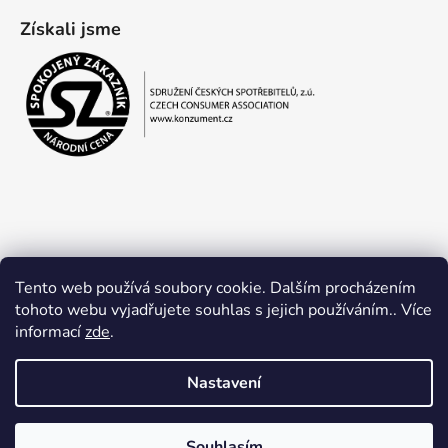
Získali jsme
Tento web používá soubory cookie. Dalším procházením
tohoto webu vyjadřujete souhlas s jejich používáním.. Více
informací
zde
.
Obchodní podmínky
Ochrana osobních údajů
Nastavení
Souhlasím