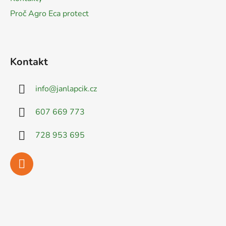
Proč Agro Eca protect
Kontakt
info
@
janlapcik.cz
607 669 773
728 953 695