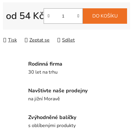
od
54 Kč
DO KOŠÍKU
Měrná cena:
Tisk
Zeptat se
Sdílet
Rodinná firma
30 let na trhu
Navštivte naše prodejny
na jižní Moravě
Zvýhodněné balíčky
s oblíbenými produkty