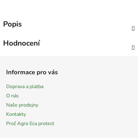
Popis
Hodnocení
Z
á
Informace pro vás
p
a
Doprava a platba
t
O nás
í
Naše prodejny
Kontakty
Proč Agro Eca protect