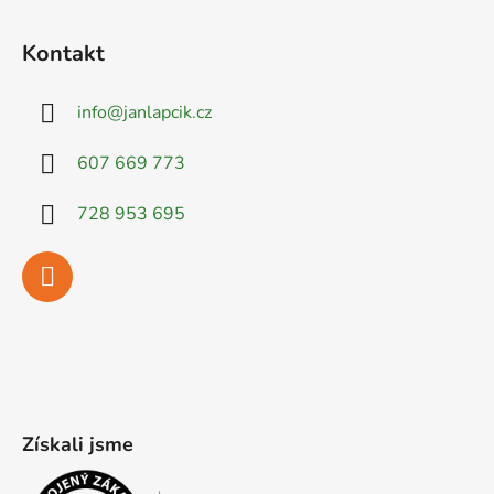
Kontakt
info
@
janlapcik.cz
607 669 773
728 953 695
Získali jsme