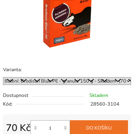
hvězdiček.
Varianta:
Dostupnost
Skladem
Kód:
28560-3104
70 Kč
DO KOŠÍKU