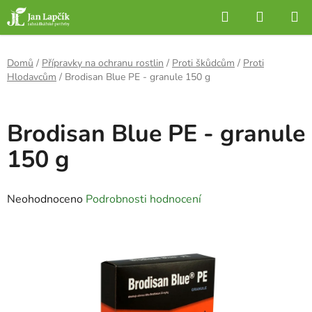
Přejít
Hledat
NÁKUP
na
KOŠÍK
obsah
Domů
/
Přípravky na ochranu rostlin
/
Proti škůdcům
/
Proti
Hlodavcům
/
Brodisan Blue PE - granule 150 g
Brodisan Blue PE - granule
150 g
Průměrné
Neohodnoceno
Podrobnosti hodnocení
hodnocení
produktu
je
0,0
z
5