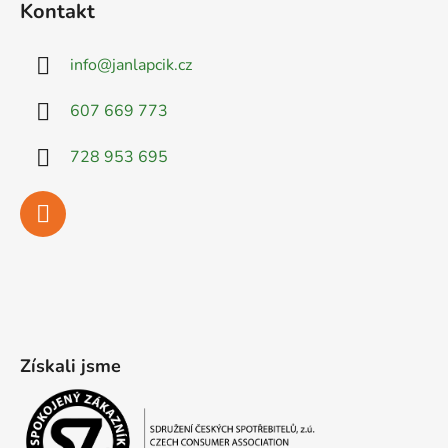
Kontakt
info
@
janlapcik.cz
607 669 773
728 953 695
Získali jsme