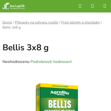
Přejít
Hledat
NÁKUP
na
KOŠÍK
obsah
Domů
/
Přípravky na ochranu rostlin
/
Proti plísním a chorobám
/
Bellis 3x8 g
Bellis 3x8 g
Průměrné
Neohodnoceno
Podrobnosti hodnocení
hodnocení
produktu
je
0,0
z
5
hvězdiček.