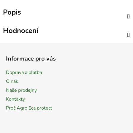
Popis
Hodnocení
Z
á
Informace pro vás
p
a
Doprava a platba
t
O nás
í
Naše prodejny
Kontakty
Proč Agro Eca protect